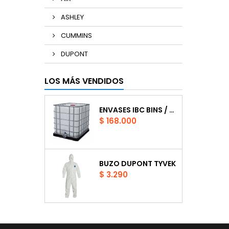
ASHLEY
CUMMINS
DUPONT
LOS MÁS VENDIDOS
ENVASES IBC BINS / CAPACIDAD DE 1.000 LTS.
Precio
$ 168.000
BUZO DUPONT TYVEK
Precio
$ 3.290