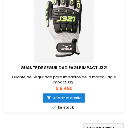
GUANTE DE SEGURIDAD EAGLE IMPACT J321
Guante de Seguridad para Impactos de la marca Eagle
Impact J321.
Precio
$ 8.490
Añadir al carrito


En stock