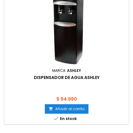
MARCA:
ASHLEY
DISPENSADOR DE AGUA ASHLEY
Precio
$ 94.990
Añadir al carrito


En stock