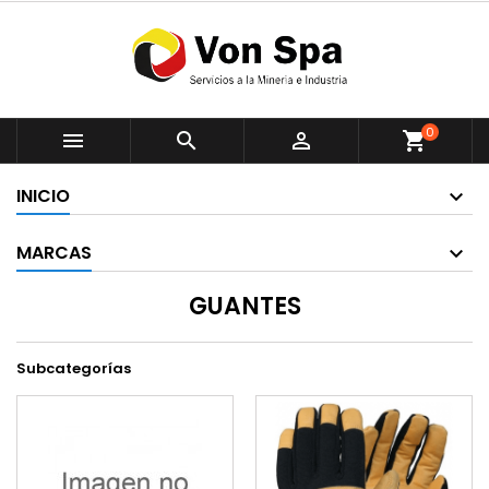
0



shopping_cart
INICIO
MARCAS
GUANTES
Subcategorías