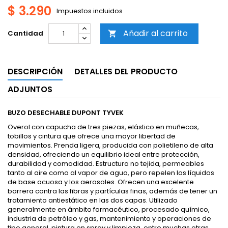
$ 3.290
Impuestos incluidos
Añadir al carrito
Cantidad

DESCRIPCIÓN
DETALLES DEL PRODUCTO
ADJUNTOS
BUZO DESECHABLE DUPONT TYVEK
Overol con capucha de tres piezas, elástico en muñecas,
tobillos y cintura que ofrece una mayor libertad de
movimientos. Prenda ligera, producida con polietileno de alta
densidad, ofreciendo un equilibrio ideal entre protección,
durabilidad y comodidad. Estructura no tejida, permeables
tanto al aire como al vapor de agua, pero repelen los líquidos
de base acuosa y los aerosoles. Ofrecen una excelente
barrera contra las fibras y partículas finas, además de tener un
tratamiento antiestático en las dos capas. Utilizado
generalmente en ámbito farmacéutico, procesado químico,
industria de petróleo y gas, mantenimiento y operaciones de
tipo general, pintura en spray y limpieza, entre muchas otras.