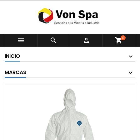
0



shopping_cart
INICIO
MARCAS