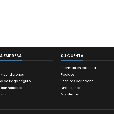
ientes exigentes
nde se requiere
cción respiratoria
integral.
A EMPRESA
SU CUENTA
Información personal
 y condiciones
Pedidos
ma de Pago seguro
Facturas por abono
 con nosotros
Direcciones
sitio
Mis alertas