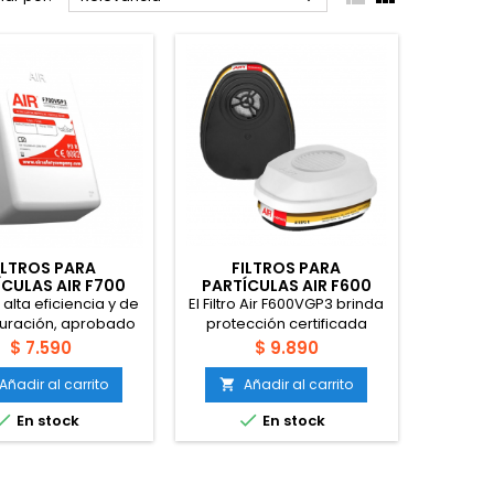
ILTROS PARA
FILTROS PARA
ÍCULAS AIR F700
PARTÍCULAS AIR F600
VGP3
VGP3
e alta eficiencia y de
El Filtro Air F600VGP3 brinda
duración, aprobado
protección certificada
a protección contra
contra vapores orgánicos,
Precio
Precio
$ 7.590
$ 9.890
las, compatible con
dióxido de azufre, gases
eas de respiradores
ácidos y partículas.
Añadir al carrito
Añadir al carrito

00, S950 y FFS990.
Compatible con las líneas


En stock
En stock
de respiradores AIR S900,
S950 y FFS990.