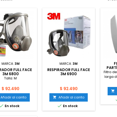
F
MARCA:
3M
MARCA:
3M
PART
RADOR FULL FACE
RESPIRADOR FULL FACE
Filtro d
3M 6800
3M 6900
larga 
Talla: M
para l
partícu
Precio
Precio
$ 92.490
$ 92.490
las lín

AIR S9
Añadir al carrito
Añadir al carrito



En stock
En stock