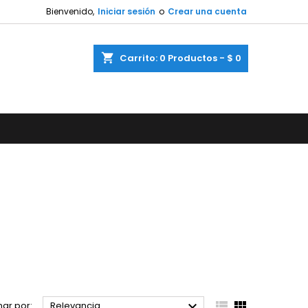
Bienvenido,
Iniciar sesión
o
Crear una cuenta
shopping_cart
Carrito:
0
Productos - $ 0



ar por:
Relevancia