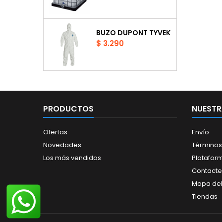
amb
do
prote
BUZO DUPONT TYVEK
Precio
$ 3.290
PRODUCTOS
NUESTR
Ofertas
Envío
Novedades
Términos
Los más vendidos
Platafor
Contacte
Mapa del 
Tiendas