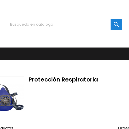

Protección Respiratoria
oductos.
Orden