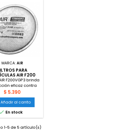
MARCA:
AIR
ILTROS PARA
ÍCULAS AIR F200
VGP3
o AIR F200VGP3 brinda
ción eficaz contra
las sólidas, líquidas
Precio
$ 5.390
as y aceitosas, e
rpora una capa de
Añadir al carrito
ón activado para

En stock
 niveles molestos de
s orgánicos y gases
 Compatible con los
 1-5 de 5 artículo(s)
dores AIR S900, S950
990, es ideal para