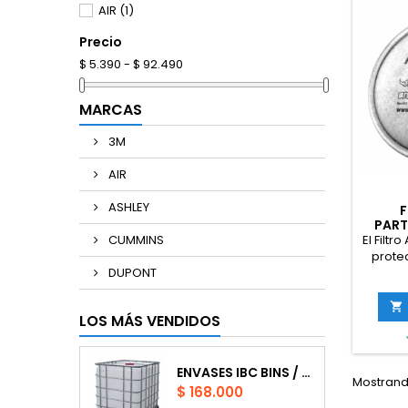
AIR
(1)
Precio
$ 5.390 - $ 92.490
MARCAS
3M
AIR
ASHLEY
F
PART
CUMMINS
El Filtr
protec
DUPONT
partícu
acuos
inco

LOS MÁS VENDIDOS
carb
aliviar
vapore
ácidos.
ENVASES IBC BINS / CAPACIDAD DE 1.000 LTS.
Mostrando
respira
Precio
$ 168.000
y FFS