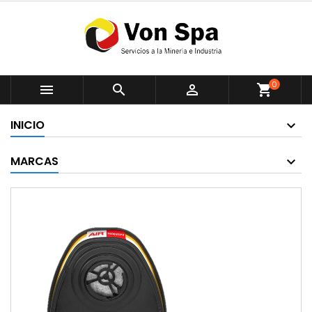
0



shopping_cart
INICIO
MARCAS