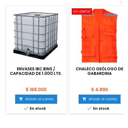
<
¡En oferta!
ENVASES IBC BINS /
CHALECO GEÓLOGO DE
CAPACIDAD DE 1.000 LTS.
GABARDINA
Precio
Precio
$ 168.000
$ 4.890
Añadir al carrito
Añadir al carrito




En stock
En stock