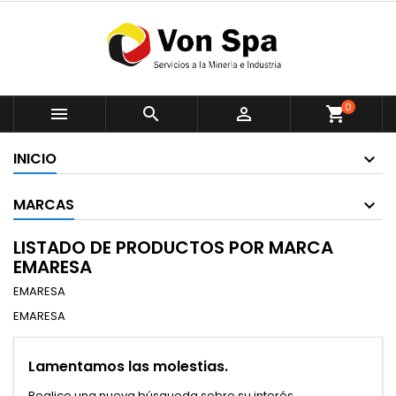
0



shopping_cart
INICIO
MARCAS
LISTADO DE PRODUCTOS POR MARCA
EMARESA
EMARESA
EMARESA
Lamentamos las molestias.
Realice una nueva búsqueda sobre su interés