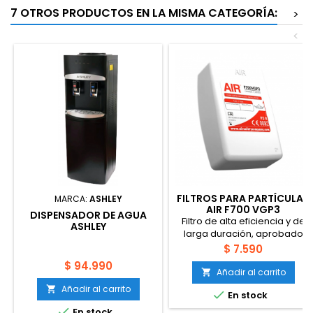
7 OTROS PRODUCTOS EN LA MISMA CATEGORÍA:
>
<
FILTROS PARA PARTÍCULAS
MARCA:
ASHLEY
AIR F700 VGP3
DISPENSADOR DE AGUA
Filtro de alta eficiencia y de
ASHLEY
larga duración, aprobado
para la protección contra
Precio
$ 7.590
partículas, compatible con
Precio
$ 94.990
las líneas de respiradores
Añadir al carrito

AIR S900, S950 y FFS990.
Añadir al carrito


En stock

En stock